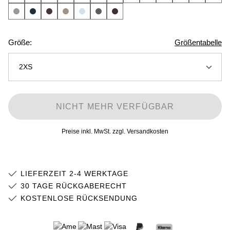
Größe:
Größentabelle
2XS
3XS
NICHT MEHR VERFÜGBAR
2XS
Preise inkl. MwSt. zzgl. Versandkosten
XS
S
LIEFERZEIT 2-4 WERKTAGE
M
30 TAGE RÜCKGABERECHT
KOSTENLOSE RÜCKSENDUNG
L
XL