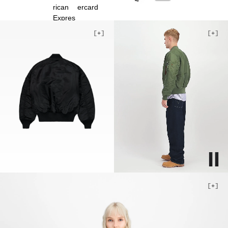
2XL
3XL
4XL
5XL
Niedriger Bestand